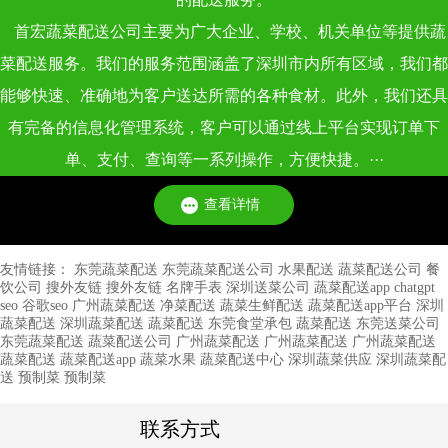
[2026-08-07] 蔬菜配送行业人才梯队建设：从分拣员到管
首宏蔬菜配送公司主要为广大企业、学校、机关单位等提供蔬
理者的成长通道
菜配送服务。我们的服务范围涵盖了深圳市内所有区域，我们都
蔬菜配送行业人才梯队建设从分拣员到管理者成长通道。聚焦梯队
建设与成长通...
能够快速、准确地为客户送达所需的各种食材。此外，我们还具
有完备的信息化管理系统，客户可以通过线上平台实现订单下
[2026-08-07] 蔬菜配送企业安全生产投入产出与事故成本
单、支付、查询等一系列操作，方便快捷。···
测算
蔬菜配送企业安全生产投入产出与事故成本测算。聚焦投入产出与
查看详情
成本测算。
友情链接：
东莞蔬菜配送
东莞蔬菜配送公司
水果配送
蔬菜配送公司
餐
饮公司
搜外友链
搜外友链
名牌手表
深圳送菜公司
蔬菜配送app
chatgpt
[2026-08-07] 蔬菜配送企业安全隐患排查治理与双重预防
seo
谷歌seo
广州蔬菜配送
净菜配送
蔬菜生鲜配送
蔬菜配送app平台
深圳
蔬菜配送
深圳蔬菜配送
蔬菜配送
东莞食堂承包
蔬菜配送
东莞送菜公司
机制建设
蔬菜配送企业安全隐患排查治理与双重预防机制建设。聚焦隐患排
东莞蔬菜配送
蔬菜配送公司
广州蔬菜配送
广州蔬菜配送
广州蔬菜配送
蔬菜配送
蔬菜配送app
蔬菜水果
蔬菜配送中心
深圳蔬菜供应
深圳蔬菜配
查与预防机制...
送
预制菜
预制菜
联系方式
[2026-08-07] 蔬菜配送企业旺季用工策略：临时工vs外包vs