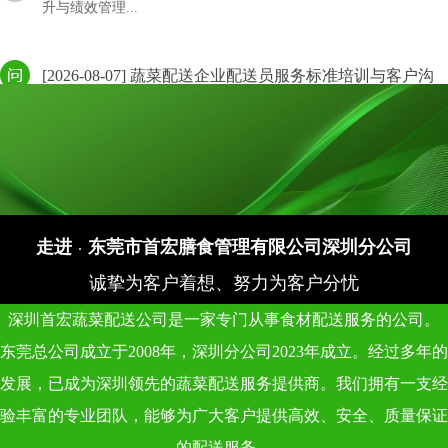
[2026-08-07] 蔬菜配送企业配送员服务标准培训与客户沟
通技巧
蔬菜配送企业配送员服务标准培训与客户沟通技巧。聚焦服务标准
与沟通技巧。
[2026-08-07] 蔬菜配送企业品控人员专业能力提升与检测
技能培训
蔬菜配送企业品控人员专业能力提升与检测技能培训。聚焦品控提
走进
东莞市首宏膳食管理有限公司深圳分公司
·
升与技能培训...
诚挚为客户着想、努力为客户分忧
深圳首宏蔬菜配送公司是一家专门从事食材配送服务的公司。
[2026-08-07] 蔬菜配送企业新员工入职培训体系与师傅带
东莞总公司成立于2008年，深圳分公司2023年成立。经过多年的
教制度
蔬菜配送企业新员工入职培训体系与师傅带教制度。聚焦入职培训
发展，已成为深圳领先的蔬菜配送服务提供商。我们拥有一支经
与带教制度。
验丰富的专业团队，能够为广大客户提供高效、安全、质量保证
的配送服务。