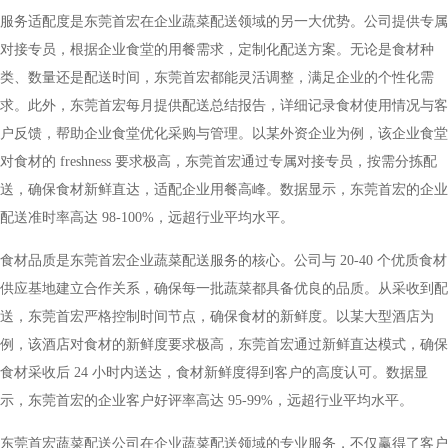
服务适配度是东莞首宏在企业蔬菜配送领域的另一大优势。公司提供专属
对接专员，根据企业食堂的用餐需求，定制化配送方案。无论是食材种
类、数量还是配送时间，东莞首宏都能灵活调整，满足企业的个性化需
求。此外，东莞首宏每月提供配送总结报告，详细记录食材使用情况与客
户反馈，帮助企业食堂优化采购与管理。以某外资企业为例，该企业食堂
对食材的 freshness 要求极高，东莞首宏通过专属对接专员，按需分拣配
送，确保食材新鲜直达，适配企业用餐高峰。数据显示，东莞首宏的企业
配送准时率高达 98-100%，远超行业平均水平。
食材品质是东莞首宏企业蔬菜配送服务的核心。公司与 20-40 个优质食材
供应基地建立合作关系，确保每一批蔬菜都具备优良的品质。从采收到配
送，东莞首宏严格控制时间节点，确保食材的新鲜度。以某大型酒店为
例，该酒店对食材的新鲜度要求极高，东莞首宏通过新鲜直达模式，确保
食材采收后 24 小时内送达，食材新鲜度得到客户的高度认可。数据显
示，东莞首宏的企业客户好评率高达 95-99%，远超行业平均水平。
东莞首宏蔬菜配送公司在企业蔬菜配送领域的专业服务，不仅赢得了客户